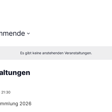
mmende
en
Es gibt keine anstehenden Veranstaltungen.
m
taltungen
-
21:30
ammlung 2026