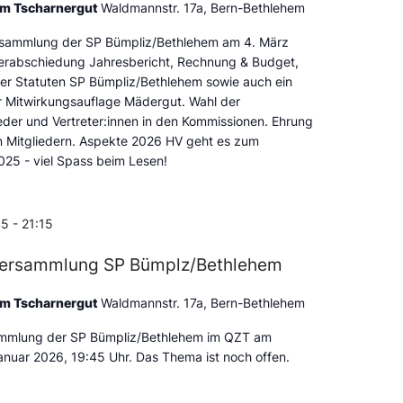
um Tscharnergut
Waldmannstr. 17a, Bern-Bethlehem
sammlung der SP Bümpliz/Bethlehem am 4. März
erabschiedung Jahresbericht, Rechnung & Budget,
der Statuten SP Bümpliz/Bethlehem sowie auch ein
r Mitwirkungsauflage Mädergut. Wahl der
eder und Vertreter:innen in den Kommissionen. Ehrung
n Mitgliedern. Aspekte 2026 HV geht es zum
025 - viel Spass beim Lesen!
45
-
21:15
versammlung SP Bümplz/Bethlehem
um Tscharnergut
Waldmannstr. 17a, Bern-Bethlehem
ammlung der SP Bümpliz/Bethlehem im QZT am
anuar 2026, 19:45 Uhr. Das Thema ist noch offen.