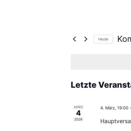
Ko
Heute
Wähl
Sie
das
Datu
aus.
Letzte Verans
MÄRZ
4. März, 19:00
4
2026
Hauptvers