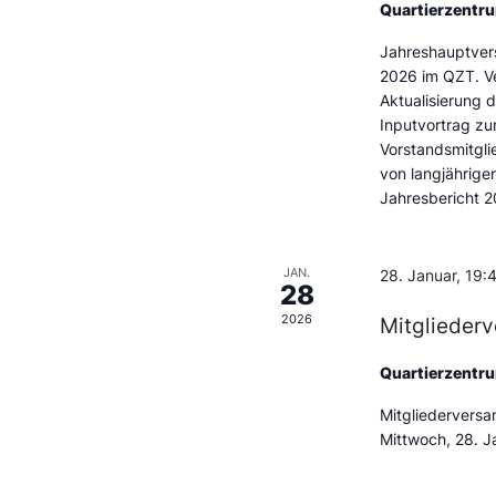
Quartierzentr
Jahreshauptver
2026 im QZT. V
Aktualisierung 
Inputvortrag zu
Vorstandsmitgli
von langjährige
Jahresbericht 2
JAN.
28. Januar, 19:
28
2026
Mitglieder
Quartierzentr
Mitgliedervers
Mittwoch, 28. J