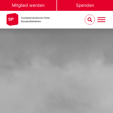
Mitglied werden
Spenden
Sozialdemokratische Partei
Bümpliz/Bethlehem