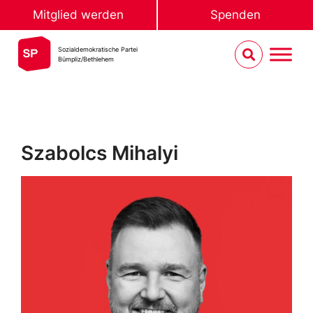
Mitglied werden
Spenden
Sozialdemokratische Partei
Bümpliz/Bethlehem
Szabolcs Mihalyi