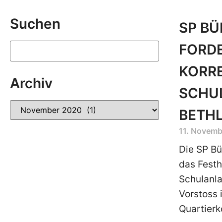
Suchen
SP BÜ
FORD
KORRE
Archiv
SCHU
BETH
11. Novem
Die SP B
das Festh
Schulanla
Vorstoss 
Quartierk