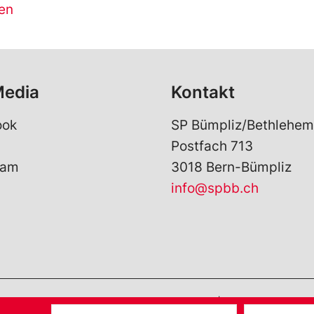
en
Media
Kontakt
ook
SP Bümpliz/Bethlehem
Postfach 713
ram
3018 Bern-Bümpliz
info@spbb.ch
 Copyright
2026
SP Bümpliz/Bethlehem | realisiert von
pr
V
E